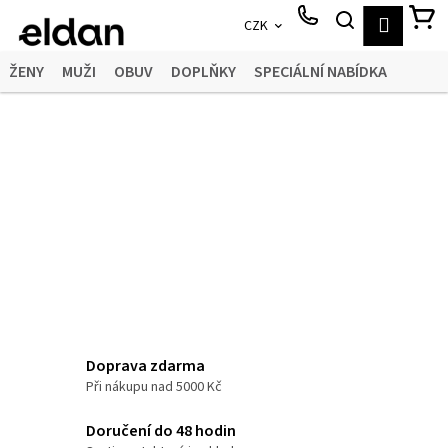
K
Přejít
HLEDAT
N
Přihláš
CZK
o
na
Zpět
Zpět
obsah
š
K
ŽENY
MUŽI
OBUV
DOPLŇKY
SPECIÁLNÍ NABÍDKA
í
C
k
MĚNA
PŘIHLÁŠENÍ
o
(CZK)
p
o
t
ř
e
b
u
j
e
Doprava zdarma
Při nákupu nad 5000 Kč
t
e
Doručení do 48 hodin
n