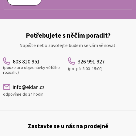
p
i
s
u
Potřebujete s něčím poradit?
Napište nebo zavolejte budem se vám věnovat.
603 810 951
326 991 927
(pouze pro objednávky většího
(po–pá: 8:00–15:00)
rozsahu)
info@eldan.cz
odpovíme do 24 hodin
Z
á
Zastavte se u nás na prodejně
p