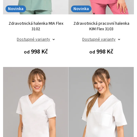
t
KALHOTY
Novinka
Novinka
ů
STRETCHOVÉ
S
ÚPLETEM
Zdravotnická halenka MIA Flex
Zdravotnická pracovní halenka
453
3102
KIM Flex 3103
1
Dostupné varianty
Dostupné varianty
280
Kč
998 Kč
998 Kč
od
od