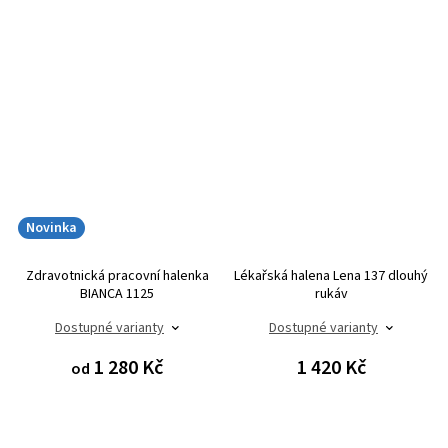
Novinka
Zdravotnická pracovní halenka
Lékařská halena Lena 137 dlouhý
BIANCA 1125
rukáv
Dostupné varianty
Dostupné varianty
1 280 Kč
1 420 Kč
od