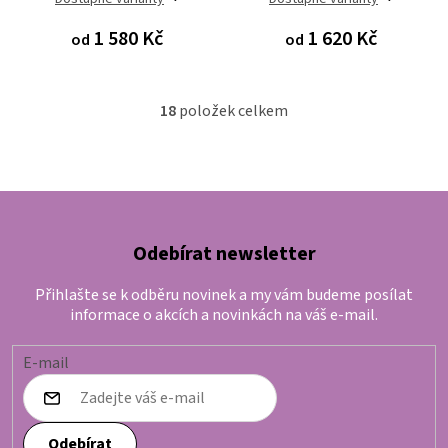
1 580 Kč
1 620 Kč
od
od
18
položek celkem
O
v
l
á
d
a
c
Odebírat newsletter
í
p
Přihlašte se k odběru novinek a my vám budeme posílat
informace o akcích a novinkách na váš e-mail.
r
v
k
E-mail
y
v
ý
Odebírat