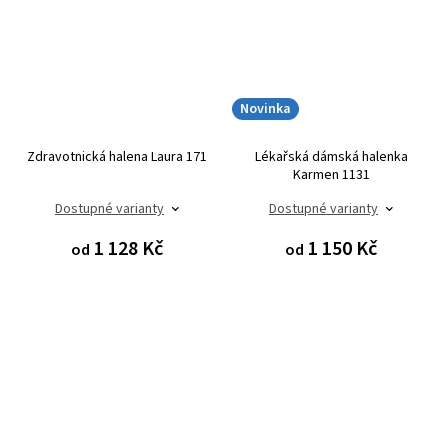
Novinka
Zdravotnická halena Laura 171
Lékařská dámská halenka
Karmen 1131
Dostupné varianty
Dostupné varianty
1 128 Kč
1 150 Kč
od
od