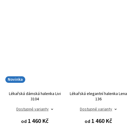
Novinka
Lékařská dámská halenka Livi
Lékařská elegantní halenka Lena
3104
136
Dostupné varianty
Dostupné varianty
1 460 Kč
1 460 Kč
od
od