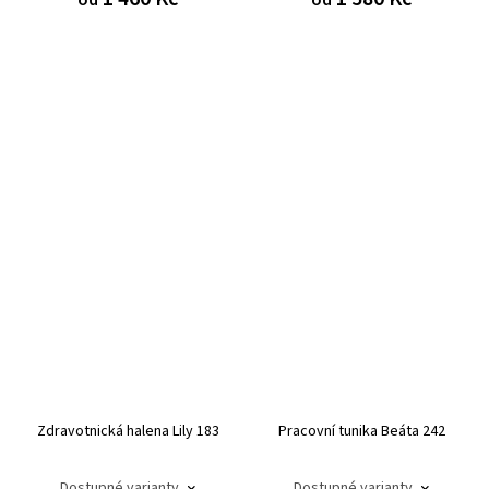
od
od
Zdravotnická halena Lily 183
Pracovní tunika Beáta 242
Dostupné varianty
Dostupné varianty