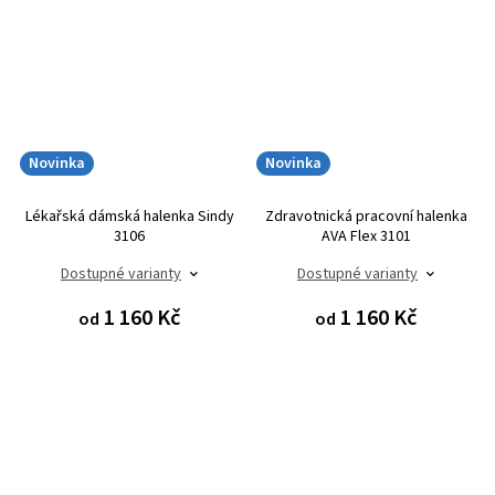
Novinka
Novinka
Lékařská dámská halenka Sindy
Zdravotnická pracovní halenka
3106
AVA Flex 3101
Dostupné varianty
Dostupné varianty
1 160 Kč
1 160 Kč
od
od