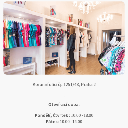
a
t
í
Korunní ulici čp.1251/48, Praha 2
.
Otevírací doba:
Pondělí, Čtvrtek :
10.00 -18.00
Pátek:
10.00 -14.00