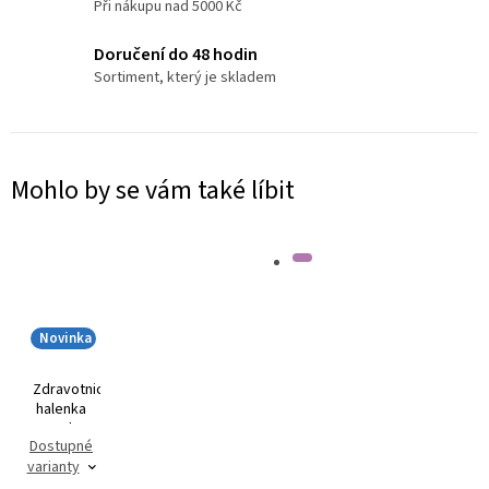
Při nákupu nad 5000 Kč
Doručení do 48 hodin
Sortiment, který je skladem
Mohlo by se vám také líbit
Novinka
Zdravotnická
halenka
MIA Flex
Dostupné
3102
varianty