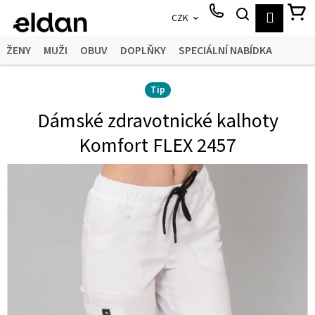
K
Přejít
HLEDAT
N
Přihláš
CZK
o
na
Zpět
Zpět
obsah
š
K
ŽENY
MUŽI
OBUV
DOPLŇKY
SPECIÁLNÍ NABÍDKA
í
C
k
MĚNA
PŘIHLÁŠENÍ
o
(CZK)
Tip
p
Dámské zdravotnické kalhoty
o
Komfort FLEX 2457
t
ř
e
b
u
j
e
t
e
n