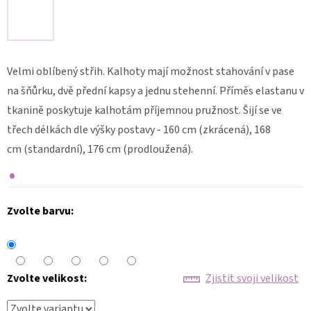
ZDRAVOTNICKÁ
HALENKA
MIA
FLEX
3102
Velmi oblíbený střih. Kalhoty mají možnost stahování v pase
998
na šňůrku, dvě přední kapsy a jednu stehenní. Příměs elastanu v
Kč
tkanině poskytuje kalhotám příjemnou pružnost. Šijí se ve
třech délkách dle výšky postavy - 160 cm (zkrácená), 168
cm (standardní), 176 cm (prodloužená).
Zvolte barvu:
Zvolte velikost:
Zjistit svoji velikost