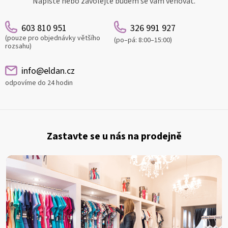
Napište nebo zavolejte budem se vám věnovat.
603 810 951
326 991 927
(pouze pro objednávky většího
(po–pá: 8:00–15:00)
rozsahu)
info@eldan.cz
odpovíme do 24 hodin
Z
á
Zastavte se u nás na prodejně
p
a
t
í