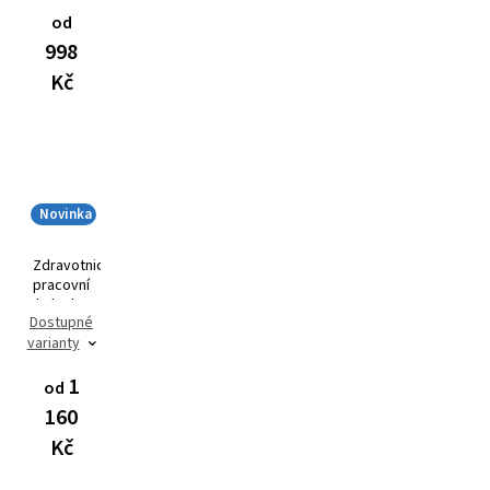
od
998
Kč
Novinka
Zdravotnická
pracovní
halenka
Dostupné
AVA Flex
varianty
3101
1
od
160
Kč