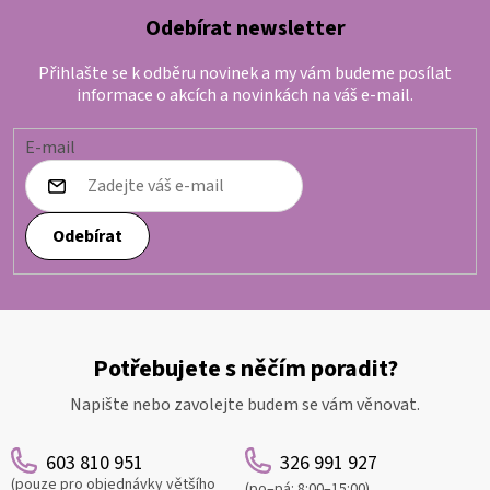
Odebírat newsletter
Přihlašte se k odběru novinek a my vám budeme posílat
informace o akcích a novinkách na váš e-mail.
E-mail
Odebírat
Potřebujete s něčím poradit?
Napište nebo zavolejte budem se vám věnovat.
603 810 951
326 991 927
(pouze pro objednávky většího
(po–pá: 8:00–15:00)