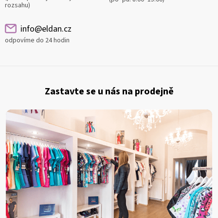
rozsahu)
info@eldan.cz
odpovíme do 24 hodin
Z
á
Zastavte se u nás na prodejně
p
a
t
í