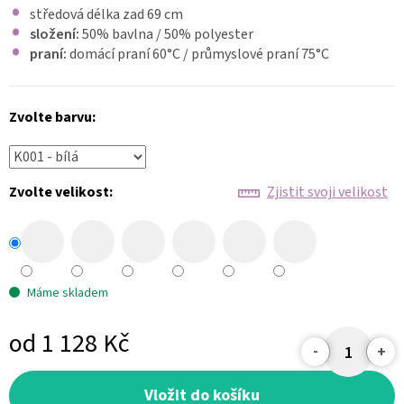
středová délka zad 69 cm
složení:
50% bavlna / 50% polyester
praní:
domácí praní 60
°C
/ průmyslové praní 75°C
Zvolte barvu:
Zvolte velikost:
Zjistit svoji velikost
Máme skladem
od
1 128 Kč
Měrná
cena:
Vložit do košíku