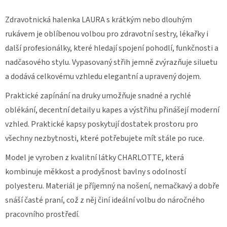
DÁMSKÉ
Zdravotnická halenka LAURA s krátkým nebo dlouhým
ZDRAVOTNICKÉ
KALHOTY
rukávem je oblíbenou volbou pro zdravotní sestry, lékařky i
DYNAMIC
FLEX
další profesionálky, které hledají spojení pohodlí, funkčnosti a
3401
nadčasového stylu. Vypasovaný střih jemně zvýrazňuje siluetu
1
a dodává celkovému vzhledu elegantní a upravený dojem.
340
Kč
Praktické zapínání na druky umožňuje snadné a rychlé
oblékání, decentní detaily u kapes a výstřihu přinášejí moderní
vzhled. Praktické kapsy poskytují dostatek prostoru pro
všechny nezbytnosti, které potřebujete mít stále po ruce.
Model je vyroben z kvalitní látky CHARLOTTE, která
kombinuje měkkost a prodyšnost bavlny s odolností
polyesteru. Materiál je příjemný na nošení, nemačkavý a dobře
snáší časté praní, což z něj činí ideální volbu do náročného
pracovního prostředí.