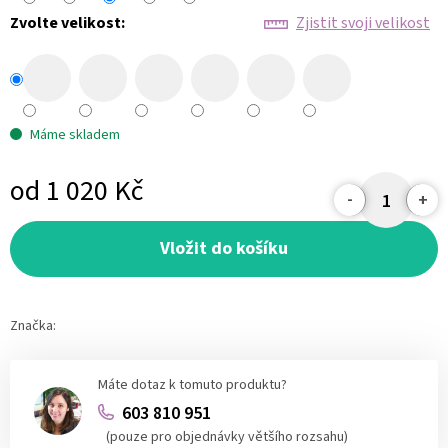
Zvolte velikost:
Zjistit svoji velikost
Máme skladem
od
1 020 Kč
Měrná
cena:
Vložit do košíku
Značka:
Máte dotaz k tomuto produktu?
603 810 951
(pouze pro objednávky většího rozsahu)