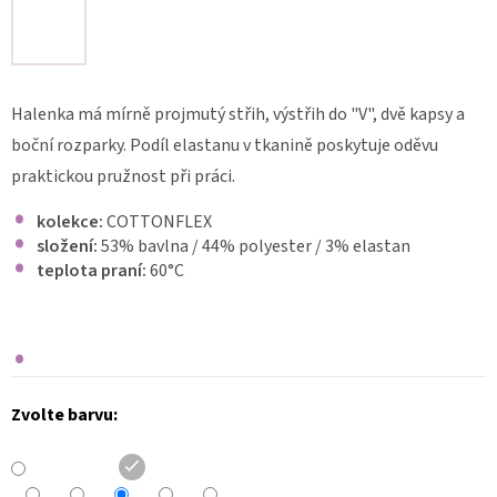
DÁMSKÉ
ZDRAVOTNICKÉ
KALHOTY
DYNAMIC
FLEX
Halenka má mírně projmutý střih, výstřih do "V", dvě kapsy a
3401
boční rozparky. Podíl elastanu v tkanině poskytuje oděvu
1
340
praktickou pružnost při práci.
Kč
kolekce:
COTTONFLEX
složení:
53% bavlna / 44% polyester / 3% elastan
teplota praní:
60
°C
Zvolte barvu: