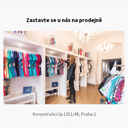
Z
á
Zastavte se u nás na prodejně
p
a
t
í
Korunní ulici čp.1251/48, Praha 2
.