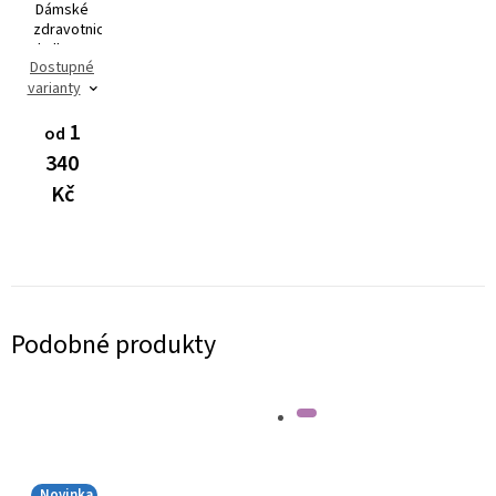
Dámské
zdravotnické
kalhoty
Dostupné
Dynamic
varianty
FLEX
3401
1
od
340
Kč
Podobné produkty
Novinka