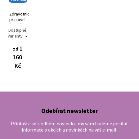
Zdravotnická
pracovní
halenka
Dostupné
AVA Flex
varianty
3101
1
od
160
Kč
Odebírat newsletter
Přihlašte se k odběru novinek a my vám budeme posílat
informace o akcích a novinkách na váš e-mail.