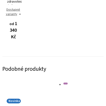
zdravotnické
kalhoty
Dostupné
Dynamic
varianty
FLEX
3401
1
od
340
Kč
Podobné produkty
Novinka