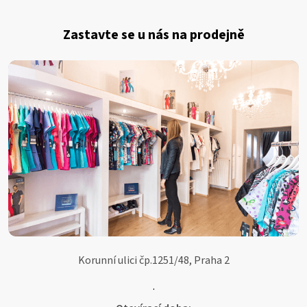
Z
á
Zastavte se u nás na prodejně
p
a
t
í
Korunní ulici čp.1251/48, Praha 2
.