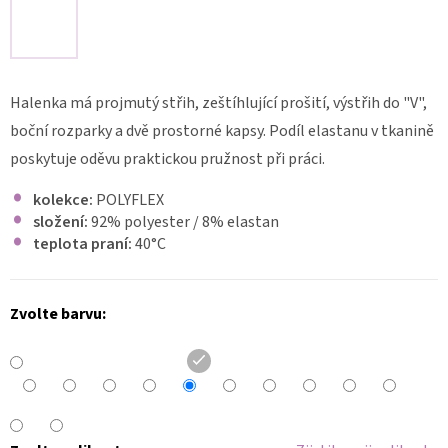
LÉKAŘSKÉ
PRACOVNÍ
ŠATY
LENA
FLEX
Halenka má projmutý střih, zeštíhlující prošití, výstřih do "V",
2236
boční rozparky a dvě prostorné kapsy. Podíl elastanu v tkanině
1
340
poskytuje oděvu praktickou pružnost při práci.
Kč
kolekce:
POLYFLEX
složení:
92% polyester / 8% elastan
teplota praní:
40
°C
Zvolte barvu: