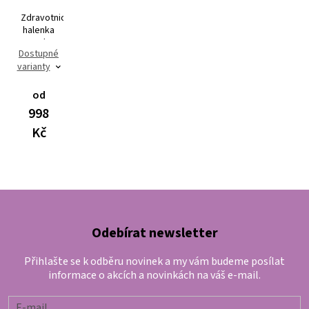
Zdravotnická
halenka
MIA Flex
Dostupné
3102
varianty
od
998
Kč
Odebírat newsletter
Přihlašte se k odběru novinek a my vám budeme posílat
informace o akcích a novinkách na váš e-mail.
E-mail