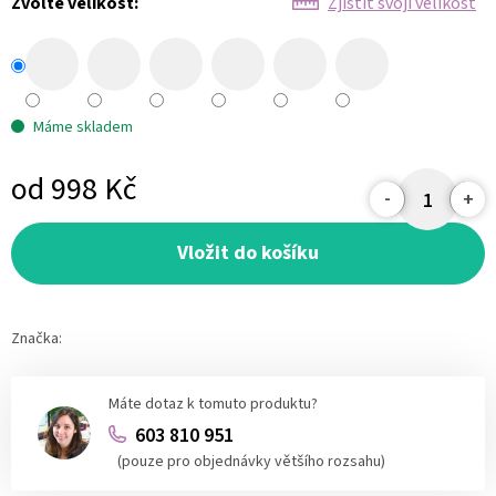
Zvolte velikost:
Zjistit svoji velikost
Máme skladem
od
998 Kč
Měrná
cena:
Vložit do košíku
Značka:
Máte dotaz k tomuto produktu?
603 810 951
(pouze pro objednávky většího rozsahu)