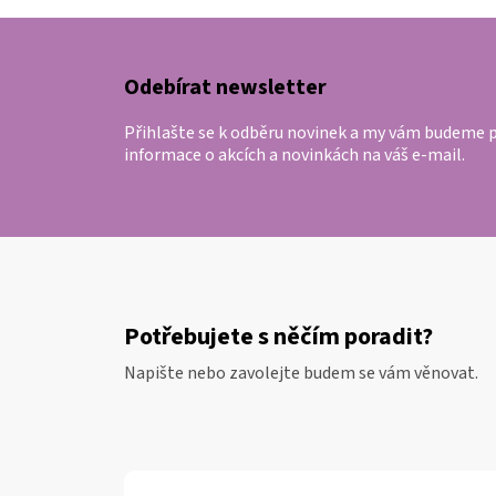
Z
á
p
Odebírat newsletter
a
Přihlašte se k odběru novinek a my vám budeme p
t
informace o akcích a novinkách na váš e-mail.
í
Potřebujete s něčím poradit?
Napište nebo zavolejte budem se vám věnovat.