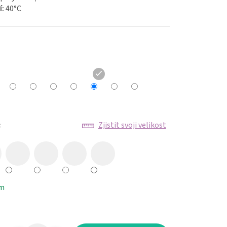
í:
40
°C
:
Zjistit svoji velikost
em