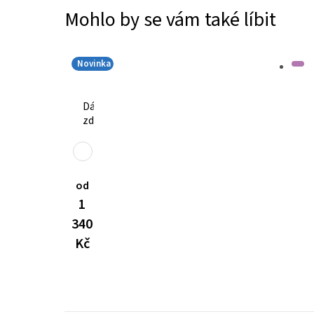
FLEX
Mohlo by se vám také líbit
2457
1
240
Kč
Novinka
Dámské
zdravotnické
kalhoty
Dynamic
FLEX
3401
od
1
340
Kč