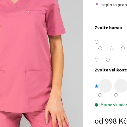
teplota pran
Zvolte barvu:
Zvolte velikost
Máme sklad
od
998 Kč