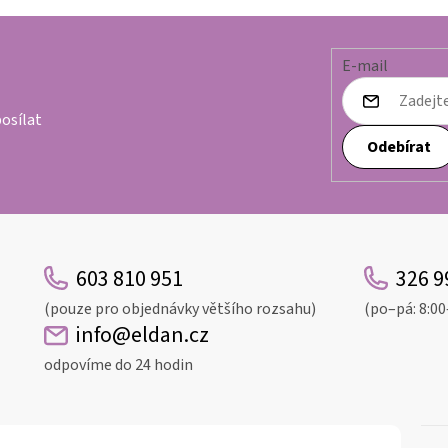
E-mail
osílat
Odebírat
603 810 951
326 9
(pouze pro objednávky většího rozsahu)
(po–pá: 8:00
info@eldan.cz
odpovíme do 24 hodin