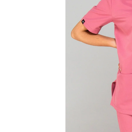
a
j
í
t
?
D
o
p
o
r
u
č
u
j
e
m
e