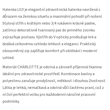
ZDRAVOTNICKÁ
Halenka LILY je elegantní zdravotnická halenka navržená s
HALENKA
MIA
důrazem na ženskou siluetu a maximální pohodlí při nošení.
FLEX
3102
Stylový střih s krátkým nebo 3/4 rukávem krásně padne,
998
zatímco dekorativně tvarovaný pas do jemného zvonku
Kč
zvýrazňuje postavu. Výstřih do V opticky prodlužuje krk a
dodává celkovému vzhledu lehkost a eleganci. Praktický
obousměrný zip zajišťuje komfort při oblékání i moderní
vzhled.
Materiál CHARLOTTE je odolná a zároveň příjemná tkanina
ideální pro zdravotnické prostředí. Kombinace bavlny a
polyesteru zaručuje prodyšnost, měkkost i dlouhou životnost.
Látka je lehká, nemačkavá a odolná vůči častému praní, což z
ní činí perfektní volbu pro každodenní náročné pracovní
podmínky.