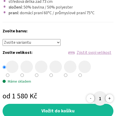
středová délka zad 73 cm
složení:
50% bavlna / 50% polyester
praní:
domácí praní 60
°C
/ průmyslové praní 75°C
Zvolte barvu:
Zvolte velikost:
Zjistit svoji velikost
Máme skladem
od
1 580 Kč
Měrná
cena:
Vložit do košíku