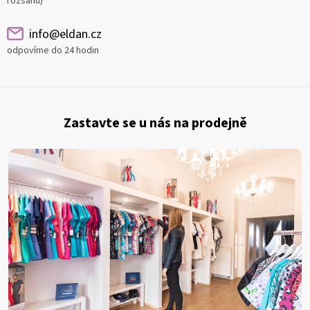
rozsahu)
info@eldan.cz
odpovíme do 24 hodin
Z
á
Zastavte se u nás na prodejně
p
a
t
í