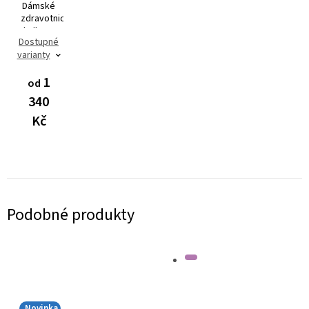
Dámské
zdravotnické
kalhoty
Dostupné
Dynamic
varianty
FLEX
3401
1
od
340
Kč
Podobné produkty
Novinka