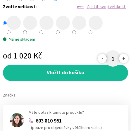
Zvolte velikost:
Zjistit svoji velikost
Máme skladem
od
1 020 Kč
Měrná
cena:
Vložit do košíku
Značka:
Máte dotaz k tomuto produktu?
603 810 951
(pouze pro objednávky většího rozsahu)