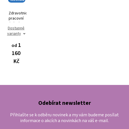
Zdravotnická
pracovní
halenka
Dostupné
AVA Flex
varianty
3101
1
od
160
Kč
Odebírat newsletter
Přihlašte se k odběru novinek a my vám budeme posílat
informace o akcích a novinkách na váš e-mail.