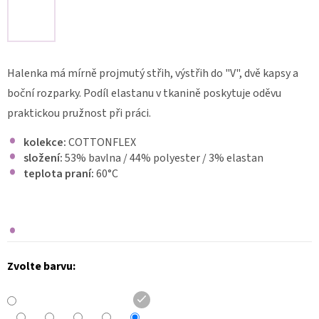
DÁMSKÉ
ZDRAVOTNICKÉ
KALHOTY
DYNAMIC
FLEX
Halenka má mírně projmutý střih, výstřih do "V", dvě kapsy a
3401
boční rozparky. Podíl elastanu v tkanině poskytuje oděvu
1
340
praktickou pružnost při práci.
Kč
kolekce:
COTTONFLEX
složení:
53% bavlna / 44% polyester / 3% elastan
teplota praní:
60
°C
Zvolte barvu: