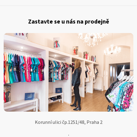
Z
á
Zastavte se u nás na prodejně
p
a
t
í
Korunní ulici čp.1251/48, Praha 2
.