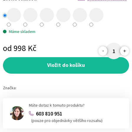
Máme skladem
od
998 Kč
Měrná
cena:
Vložit do košíku
Značka:
Máte dotaz k tomuto produktu?
603 810 951
(pouze pro objednávky většího rozsahu)