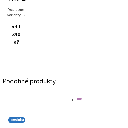
kalhoty
Dostupné
Dynamic
varianty
FLEX
3401
1
od
340
Kč
Podobné produkty
Novinka