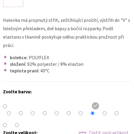
KALHOTY
STRETCHOVÉ
S
Halenka má projmutý střih, zeštíhlující prošití, výstřih do "V" s
ÚPLETEM
453
falešným překladem, dvě kapsy a boční rozparky. Podíl
1
elastanu v tkanině poskytuje oděvu praktickou pružnost při
280
práci.
Kč
kolekce:
POLYFLEX
složení:
92% polyester / 8% elastan
teplota praní:
40
°C
Zvolte barvu:
Zvolte velikost:
Zjistit svoji velikost