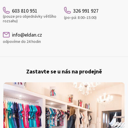
603 810 951
326 991 927
(pouze pro objednávky většího
(po–pá: 8:00–15:00)
rozsahu)
info@eldan.cz
odpovíme do 24 hodin
Z
á
Zastavte se u nás na prodejně
p
a
t
í