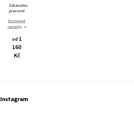
Zdravotnická
pracovní
halenka
Dostupné
AVA Flex
varianty
3101
1
od
160
Kč
Instagram