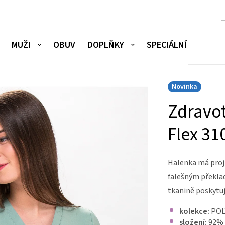
MUŽI
OBUV
DOPLŇKY
SPECIÁLNÍ NABÍDKA
Novinka
Zdravot
Flex 31
Halenka má projmu
falešným překlad
tkanině poskytuj
kolekce:
POL
složení:
92% 