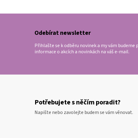
Z
á
p
Odebírat newsletter
a
Přihlašte se k odběru novinek a my vám budeme p
t
informace o akcích a novinkách na váš e-mail.
í
Potřebujete s něčím poradit?
Napište nebo zavolejte budem se vám věnovat.