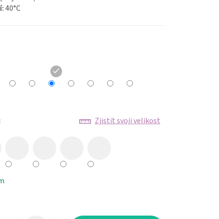
í:
40
°C
:
Zjistit svoji velikost
em