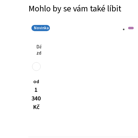
FLEX
Mohlo by se vám také líbit
2457
1
240
Kč
Novinka
Dámské
zdravotnické
kalhoty
Dynamic
FLEX
3401
od
1
340
Kč