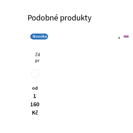
Podobné produkty
Novinka
Zdravotnická
pracovní
halenka
AVA
Flex
3101
od
1
160
Kč