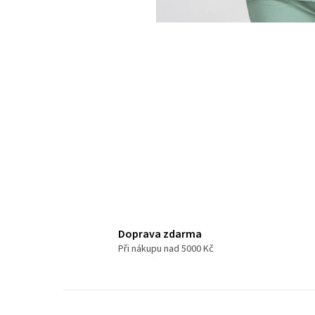
KALHOTY
STRETCHOVÉ
S
ÚPLETEM
453
1
280
Kč
DÁMSKÉ
ZDRAVOTNICKÉ
KALHOTY
Následující
DYNAMIC
FLEX
3401
1
Doprava zdarma
340
Při nákupu nad 5000 Kč
Kč
DÁMSKÉ
ZDRAVOTNICKÉ
KALHOTY
KOMFORT