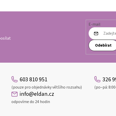
E-mail
osílat
Odebírat
603 810 951
326 9
(pouze pro objednávky většího rozsahu)
(po–pá: 8:00
info@eldan.cz
odpovíme do 24 hodin