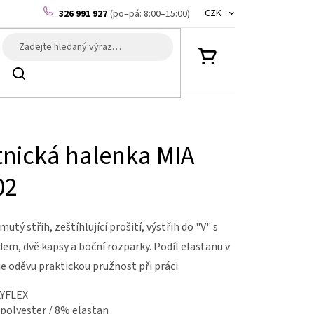
CZK
326 991 927
(po–pá: 8:00–15:00)
NÁKUPNÍ
Hledat
KOŠÍK
nická halenka MIA
02
tý střih, zeštíhlující prošití, výstřih do "V" s
em, dvě kapsy a boční rozparky. Podíl elastanu v
e oděvu praktickou pružnost při práci.
YFLEX
polyester / 8% elastan