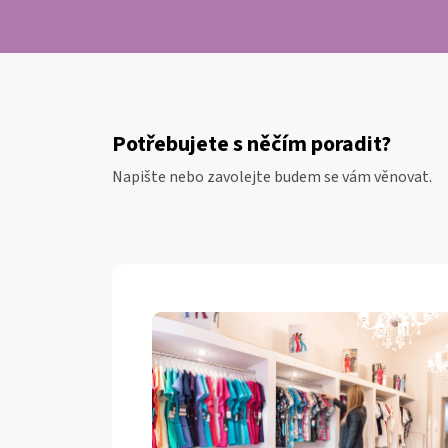
FLEX
2457
1
240
Kč
Potřebujete s něčím poradit?
Napište nebo zavolejte budem se vám věnovat.