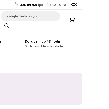
CZK
326 991 927
(po–pá: 8:00–15:00)
NÁKUPNÍ
Hledat
KOŠÍK
í
Doručení do 48 hodin
nů
Sortiment, který je skladem