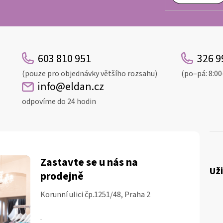
k
y
v
ý
p
i
603 810 951
326 9
s
(pouze pro objednávky většího rozsahu)
(po–pá: 8:00
u
info@eldan.cz
odpovíme do 24 hodin
Zastavte se u nás na
Už
prodejně
Korunní ulici čp.1251/48, Praha 2
.