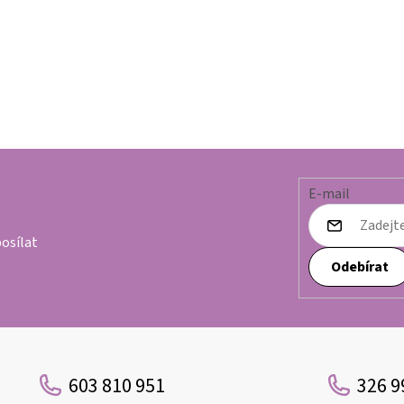
E-mail
osílat
Odebírat
603 810 951
326 9