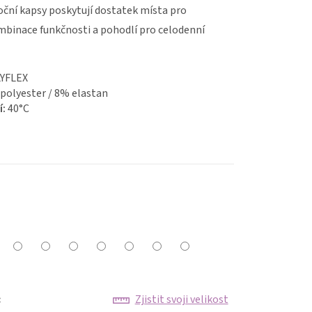
ční kapsy poskytují dostatek místa pro
mbinace funkčnosti a pohodlí pro celodenní
YFLEX
polyester / 8% elastan
í:
40
°C
:
Zjistit svoji velikost