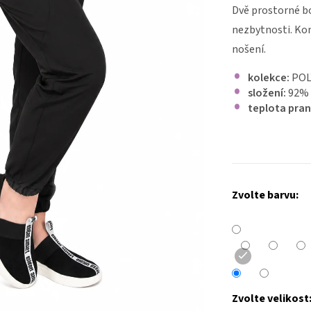
Dvě prostorné bo
nezbytnosti. Ko
nošení.
kolekce:
POL
složení:
92% 
teplota pran
Zvolte barvu:
Zvolte velikost