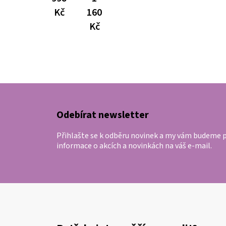
Kč
160
Kč
Z
á
p
Odebírat newsletter
a
Přihlašte se k odběru novinek a my vám budeme p
t
informace o akcích a novinkách na váš e-mail.
í