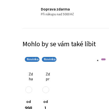
FLEX
2457
Doprava zdarma
1
Při nákupu nad 5000 Kč
240
Kč
Mohlo by se vám také líbit
Novinka
Novinka
Zdravotnická
Zdravotnická
halenka
pracovní
MIA
halenka
Flex
AVA
3102
Flex
3101
od
od
998
1