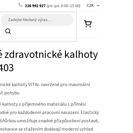
CZK
326 991 927
(po–pá: 8:00–15:00)
NÁKUPNÍ
Hledat
KOŠÍK
 zdravotnické kalhoty
403
ické kalhoty VITAL navržené pro maximální
st pohybu.
 kalhoty z příjemného materiálu s příměsí
odné pro každodenní pracovní nasazení. Elastický
í šňůrkou umožňuje snadné přizpůsobení postavě,
nohavice se stažením dodávají moderní vzhled.