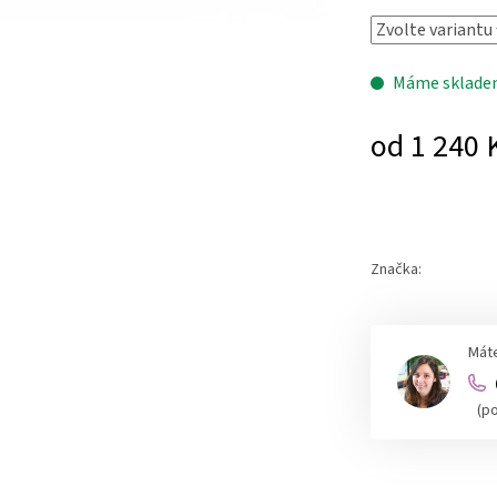
Máme sklad
od
1 240 
Měrná
cena:
Značka:
Máte
(p