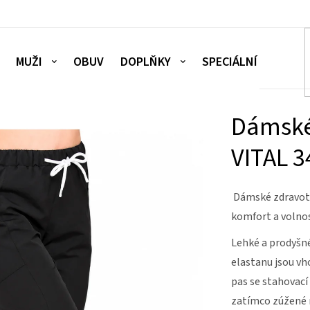
MUŽI
OBUV
DOPLŇKY
SPECIÁLNÍ NABÍDKA
Dámské
VITAL 3
Dámské zdravotn
komfort a volno
Lehké a prodyšné
elastanu jsou vh
pas se stahovac
zatímco zúžené 