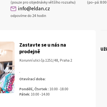
(pouze pro objednávky většího rozsahu)
(po–pá: 8:00
info@eldan.cz
odpovíme do 24 hodin
Zastavte se u nás na
Už
prodejně
Korunní ulici čp.1251/48, Praha 2
.
Otevírací doba:
Pondělí, Čtvrtek :
10.00 -18.00
Pátek:
10.00 -14.00