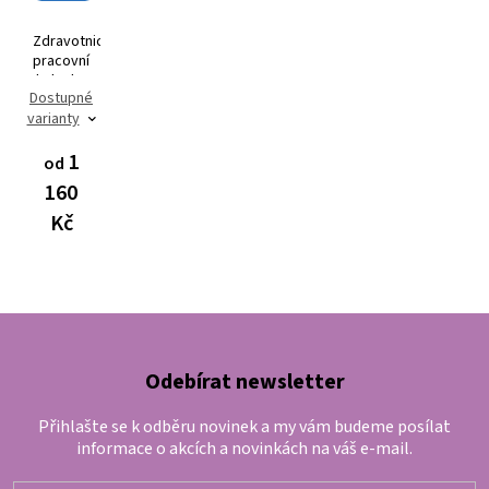
Zdravotnická
pracovní
halenka
Dostupné
AVA Flex
varianty
3101
1
od
160
Kč
Odebírat newsletter
Přihlašte se k odběru novinek a my vám budeme posílat
informace o akcích a novinkách na váš e-mail.