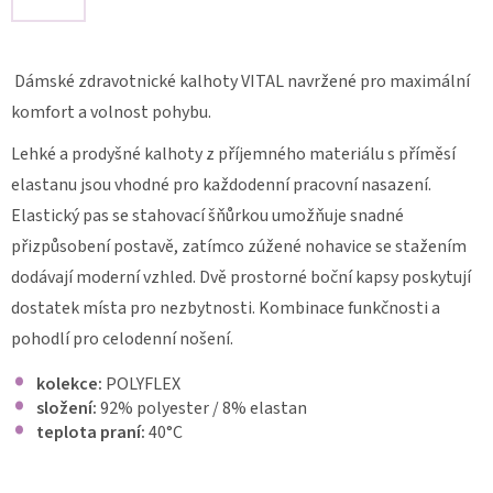
PRACOVNÍ
KALHOTY
RELAX
Dámské zdravotnické kalhoty VITAL navržené pro maximální
431
komfort a volnost pohybu.
1
380
Kč
Lehké a prodyšné kalhoty z příjemného materiálu s příměsí
elastanu jsou vhodné pro každodenní pracovní nasazení.
Elastický pas se stahovací šňůrkou umožňuje snadné
přizpůsobení postavě, zatímco zúžené nohavice se stažením
dodávají moderní vzhled. Dvě prostorné boční kapsy poskytují
dostatek místa pro nezbytnosti. Kombinace funkčnosti a
pohodlí pro celodenní nošení.
kolekce:
POLYFLEX
složení:
92% polyester / 8% elastan
teplota praní:
40
°C