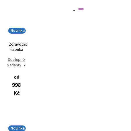
Novinka
Zdravotnická
halenka
MIA Flex
Dostupné
3102
varianty
od
998
Kč
Novinka