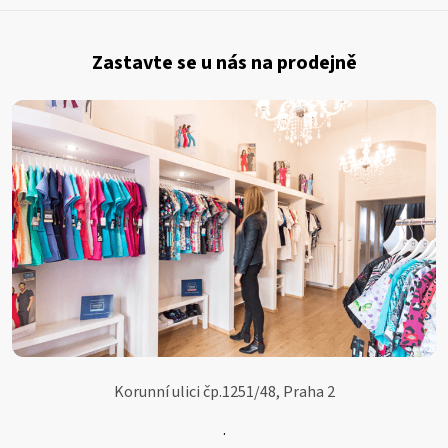
Z
á
Zastavte se u nás na prodejně
p
a
t
í
Korunní ulici čp.1251/48, Praha 2
.