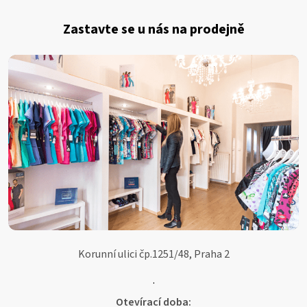
Z
á
Zastavte se u nás na prodejně
p
a
t
í
Korunní ulici čp.1251/48, Praha 2
.
Otevírací doba: