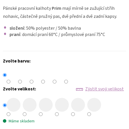
ZDRAVOTNICKÁ
Pánské pracovní kalhoty
Prim
mají mírně se zužující střih
HALENKA
nohavic, částečně pružný pas, dvě přední a dvě zadní kapsy.
ANNA
FLEX
2155
složení:
50% polyester / 50% bavlna
praní:
domácí praní 60
°C
/ průmyslové praní 75°C
1
020
Kč
Zvolte barvu:
Zvolte velikost:
Zjistit svoji velikost
Máme skladem