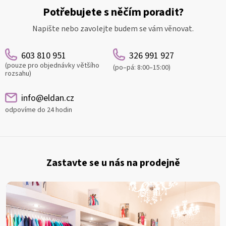
Potřebujete s něčím poradit?
Napište nebo zavolejte budem se vám věnovat.
603 810 951
326 991 927
(pouze pro objednávky většího
(po–pá: 8:00–15:00)
rozsahu)
info@eldan.cz
odpovíme do 24 hodin
Z
á
Zastavte se u nás na prodejně
p
a
t
í