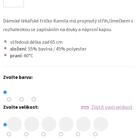
LÉKAŘSKÁ
ELEGANTNÍ
HALENKA
Dámské lékařské tričko Kamila má projmutý střih,límečkem s
LENA
136
rozhalenkou se zapínáním na druky a náprsní kapsu.
1
středová délka zad 65 cm
460
Kč
složení:
55% bavlna / 45% polyester
praní:
40°C
Zvolte barvu:
Zvolte velikost:
Zjistit svoji velikost