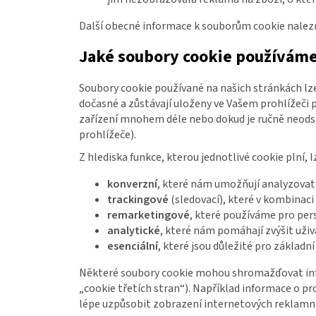
a
Další obecné informace k souborům cookie nalez
j
í
Jaké soubory cookie používáme
t
?
Soubory cookie používané na našich stránkách lze 
dočasné a zůstávají uloženy ve Vašem prohlížeči p
zařízení mnohem déle nebo dokud je ručně neodst
D
prohlížeče).
o
p
Z hlediska funkce, kterou jednotlivé cookie plní, l
o
r
konverzní
, které nám umožňují analyzovat
u
trackingové
(sledovací), které v kombinac
č
remarketingové
, které používáme pro per
u
analytické
, které nám pomáhají zvýšit uživ
j
esenciální
, které jsou důležité pro základn
e
Některé soubory cookie mohou shromažďovat inform
m
„cookie třetích stran“). Například informace o
e
lépe uzpůsobit zobrazení internetových reklamní