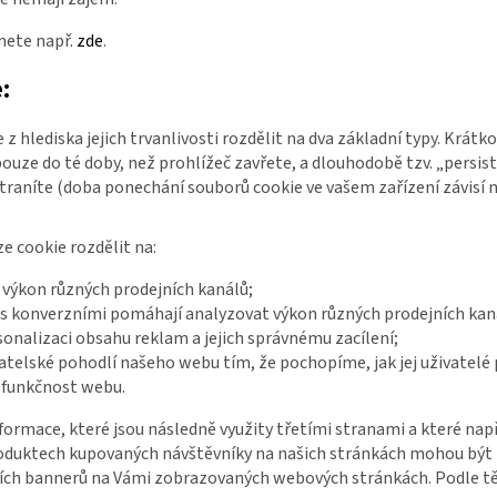
nete např.
zde
.
:
z hlediska jejich trvanlivosti rozdělit na dva základní typy. Krátk
ouze do té doby, než prohlížeč zavřete, a dlouhodobě tzv. „persis
raníte (doba ponechání souborů cookie ve vašem zařízení závisí 
ze cookie rozdělit na:
 výkon různých prodejních kanálů;
i s konverzními pomáhají analyzovat výkon různých prodejních kan
sonalizaci obsahu reklam a jejich správnému zacílení;
atelské pohodlí našeho webu tím, že pochopíme, jak jej uživatelé 
í funkčnost webu.
ace, které jsou následně využity třetími stranami a které např. 
 produktech kupovaných návštěvníky na našich stránkách mohou b
ch bannerů na Vámi zobrazovaných webových stránkách. Podle těch