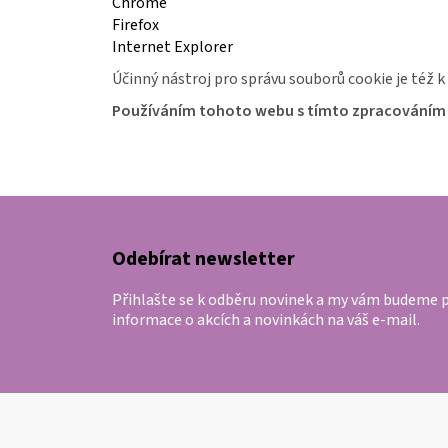
Chrome
FLEX
Firefox
2457
Internet Explorer
1
240
Účinný nástroj pro správu souborů cookie je též k
Kč
Používáním tohoto webu s tímto zpracováním 
Z
á
p
Odebírat newsletter
a
Přihlašte se k odběru novinek a my vám budeme p
t
informace o akcích a novinkách na váš e-mail.
í