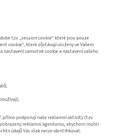
odobé tzv. „session cookie“ které jsou pouze
tent cookie“, které zůstávají uloženy ve Vašem
na nastavení samotné cookie a nastavení vašeho
álů;
používají;
přímo podporují naše reklamní aktivity (tzv.
ýt zobrazeny reklamní agenturou, abychom mohli
to údajů Vás však nelze identifikovat.