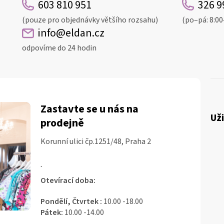
603 810 951
326 9
(pouze pro objednávky většího rozsahu)
(po–pá: 8:00
info@eldan.cz
odpovíme do 24 hodin
Zastavte se u nás na
Už
prodejně
Korunní ulici čp.1251/48, Praha 2
.
Otevírací doba:
Pondělí, Čtvrtek :
10.00 -18.00
Pátek:
10.00 -14.00