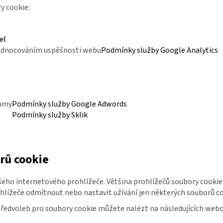
y cookie:
el
dnocováním uspěšnosti webu
Podmínky služby Google Analytics
lamy
Podmínky služby Google Adwords
Podmínky služby Sklik
rů cookie
eho internetového prohlížeče. Většina prohlížečů soubory cookie 
lížeče odmítnout nebo nastavit užívání jen některých souborů co
předvoleb pro soubory cookie můžete nalézt na následujících web