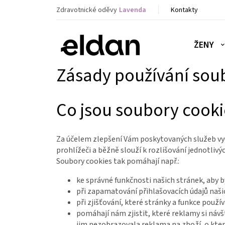
K
Přejít
Zdravotnické oděvy
Lavenda
Kontakty
o
na
Zpět
Zpět
obsah
š
do
do
í
ŽENY
C
k
obchodu
obchodu
o
Zásady používání sou
p
o
Co jsou soubory cooki
t
ř
e
Za účelem zlepšení Vám poskytovaných služeb využ
b
prohlížeči a běžně slouží k rozlišování jednotlivý
u
Soubory cookies tak pomáhají např.:
j
ke správné funkčnosti našich stránek, aby
e
při zapamatování přihlašovacích údajů naši
t
při zjišťování, které stránky a funkce použ
e
pomáhají nám zjistit, které reklamy si návš
n
jim nezobrazovala reklama na zboží, o kte