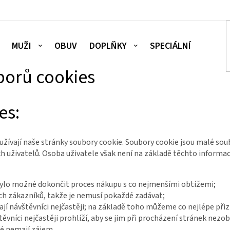
MUŽI
OBUV
DOPLŇKY
SPECIÁLNÍ NABÍDKA
borů cookies
es:
ívají naše stránky soubory cookie. Soubory cookie jsou malé soub
ch uživatelů. Osoba uživatele však není na základě těchto informac
 bylo možné dokončit proces nákupu s co nejmenšími obtížemi;
ch zákazníků, takže je nemusí pokaždé zadávat;
ívají návštěvníci nejčastěji; na základě toho můžeme co nejlépe p
těvníci nejčastěji prohlíží, aby se jim při procházení stránek nezo
ré nemají zájem.