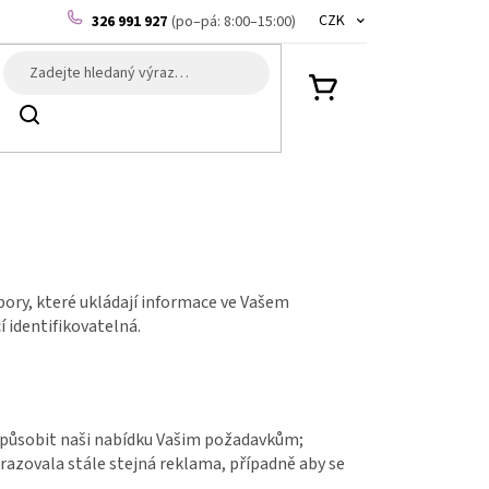
CZK
326 991 927
(po–pá: 8:00–15:00)
NÁKUPNÍ
Hledat
KOŠÍK
ory, které ukládají informace ve Vašem
í identifikovatelná.
řizpůsobit naši nabídku Vašim požadavkům;
brazovala stále stejná reklama, případně aby se