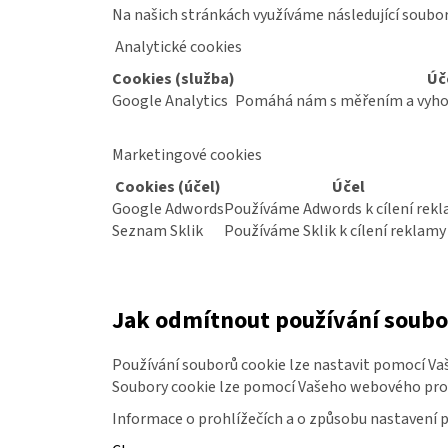
Na našich stránkách využíváme následující soubor
KALHOTY
Analytické cookies
STRETCHOVÉ
Cookies (služba)
Úč
S
ÚPLETEM
Google Analytics
Pomáhá nám s měřením a vyho
453
1
Marketingové cookies
280
Kč
Cookies (účel)
Účel
Google Adwords
Používáme Adwords k cílení rek
DÁMSKÉ
ZDRAVOTNICKÉ
Seznam Sklik
Používáme Sklik k cílení reklamy
KALHOTY
Následující
DYNAMIC
FLEX
3401
Jak odmítnout používání soubo
1
340
Kč
Používání souborů cookie lze nastavit pomocí Vaš
Soubory cookie lze pomocí Vašeho webového proh
DÁMSKÉ
ZDRAVOTNICKÉ
Informace o prohlížečích a o způsobu nastavení 
KALHOTY
KOMFORT