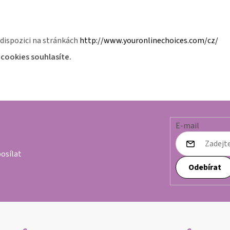
 dispozici na stránkách
http://www.youronlinechoices.com/cz/
cookies souhlasíte.
E-mail
osílat
Odebírat