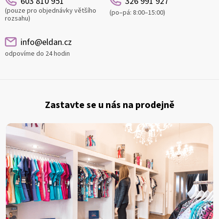
603 810 951
326 991 927
(pouze pro objednávky většího
(po–pá: 8:00–15:00)
rozsahu)
info@eldan.cz
odpovíme do 24 hodin
Z
á
Zastavte se u nás na prodejně
p
a
t
í