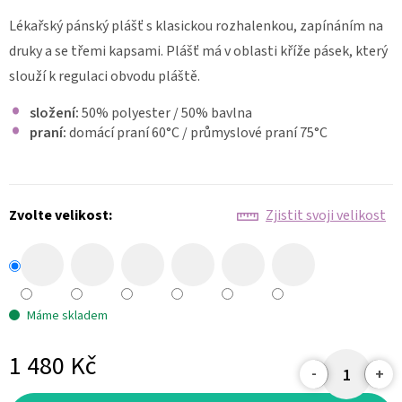
KALHOTY
Lékařský pánský plášť s klasickou rozhalenkou, zapínáním na
STRETCHOVÉ
druky a se třemi kapsami. Plášť má v oblasti kříže pásek, který
S
ÚPLETEM
slouží k regulaci obvodu pláště.
453
1
složení:
50% polyester / 50% bavlna
280
praní:
domácí praní 60
°C
/ průmyslové praní 75°C
Kč
Zvolte velikost:
Zjistit svoji velikost
Máme skladem
1 480 Kč
Měrná