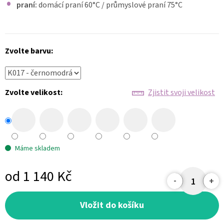
praní:
domácí praní 60
°C
/ průmyslové praní 75°C
Zvolte barvu:
Zvolte velikost:
Zjistit svoji velikost
Máme skladem
od
1 140 Kč
Měrná
cena:
Vložit do košíku