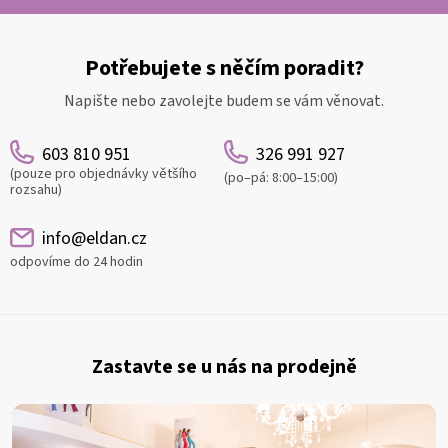
Potřebujete s něčím poradit?
Napište nebo zavolejte budem se vám věnovat.
603 810 951
326 991 927
(pouze pro objednávky většího
(po–pá: 8:00–15:00)
rozsahu)
info@eldan.cz
odpovíme do 24 hodin
Z
á
Zastavte se u nás na prodejně
p
a
t