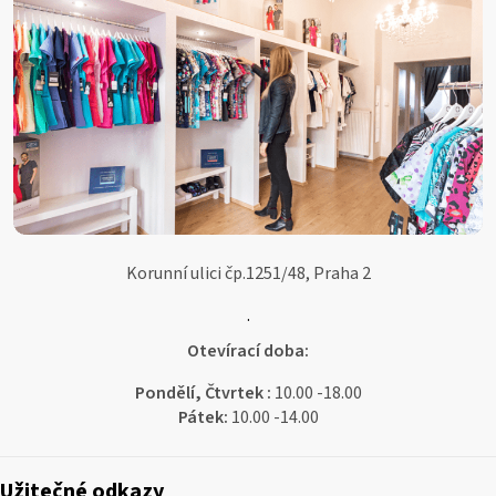
í
Korunní ulici čp.1251/48, Praha 2
.
Otevírací doba:
Pondělí, Čtvrtek :
10.00 -18.00
Pátek:
10.00 -14.00
Užitečné odkazy