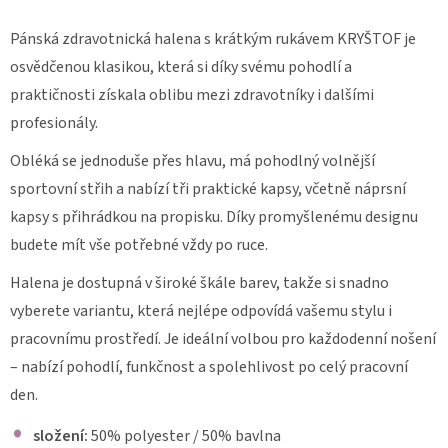
ZDRAVOTNICKÁ
Pánská zdravotnická halena s krátkým rukávem KRYŠTOF je
HALENKA
ANNA
osvědčenou klasikou, která si díky svému pohodlí a
FLEX
2155
praktičnosti získala oblibu mezi zdravotníky i dalšími
1
profesionály.
020
Kč
Obléká se jednoduše přes hlavu, má pohodlný volnější
sportovní střih a nabízí tři praktické kapsy, včetně náprsní
kapsy s přihrádkou na propisku. Díky promyšlenému designu
budete mít vše potřebné vždy po ruce.
Halena je dostupná v široké škále barev, takže si snadno
vyberete variantu, která nejlépe odpovídá vašemu stylu i
pracovnímu prostředí. Je ideální volbou pro každodenní nošení
– nabízí pohodlí, funkčnost a spolehlivost po celý pracovní
den.
složení:
50% polyester / 50% bavlna