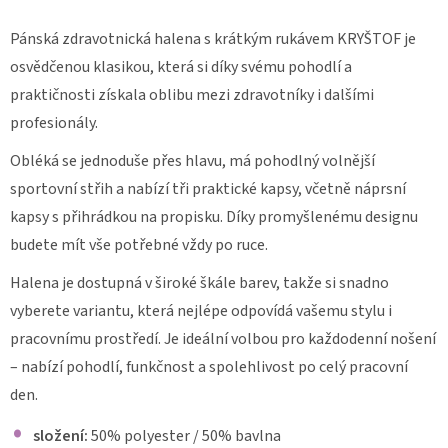
PRACOVNÍ
Pánská zdravotnická halena s krátkým rukávem KRYŠTOF je
KALHOTY
RELAX
osvědčenou klasikou, která si díky svému pohodlí a
431
praktičnosti získala oblibu mezi zdravotníky i dalšími
1
380
profesionály.
Kč
Obléká se jednoduše přes hlavu, má pohodlný volnější
sportovní střih a nabízí tři praktické kapsy, včetně náprsní
kapsy s přihrádkou na propisku. Díky promyšlenému designu
budete mít vše potřebné vždy po ruce.
Halena je dostupná v široké škále barev, takže si snadno
vyberete variantu, která nejlépe odpovídá vašemu stylu i
pracovnímu prostředí. Je ideální volbou pro každodenní nošení
– nabízí pohodlí, funkčnost a spolehlivost po celý pracovní
den.
složení:
50% polyester / 50% bavlna