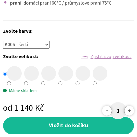
praní:
domácí praní 60
°C
/ průmyslové praní 75°C
Zvolte barvu:
Zvolte velikost:
Zjistit svoji velikost
Máme skladem
od
1 140 Kč
Měrná
cena:
Vložit do košíku