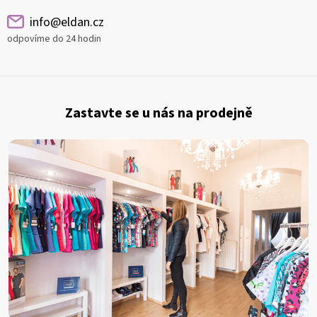
info@eldan.cz
odpovíme do 24 hodin
Z
á
Zastavte se u nás na prodejně
p
a
t
í