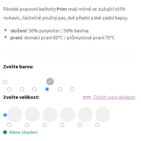
ZDRAVOTNICKÁ
Pánské pracovní kalhoty
Prim
mají mírně se zužující střih
HALENKA
nohavic, částečně pružný pas, dvě přední a dvě zadní kapsy.
MIA
FLEX
3102
složení:
50% polyester / 50% bavlna
praní:
domácí praní 60
°C
/ průmyslové praní 75°C
998
Kč
Zvolte barvu:
Zvolte velikost:
Zjistit svoji velikost
Máme skladem