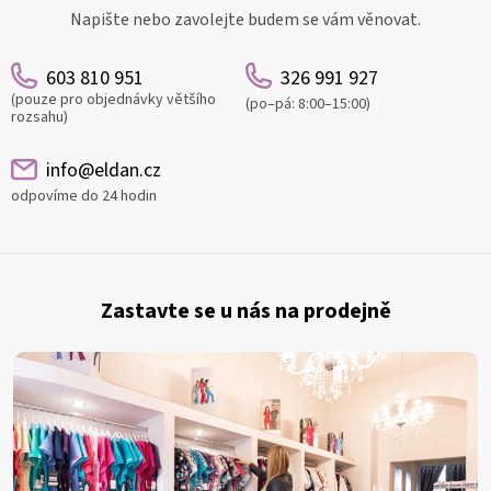
Napište nebo zavolejte budem se vám věnovat.
603 810 951
326 991 927
(pouze pro objednávky většího
(po–pá: 8:00–15:00)
rozsahu)
info@eldan.cz
odpovíme do 24 hodin
Z
á
Zastavte se u nás na prodejně
p
a
t
í