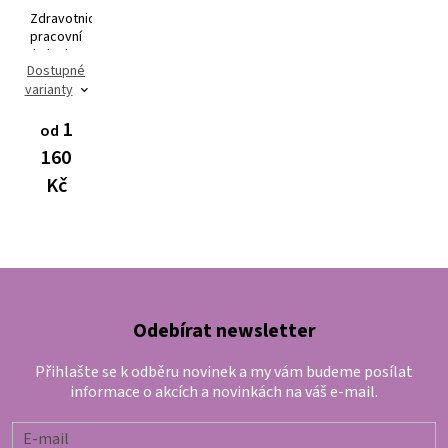
Zdravotnická
pracovní
halenka
Dostupné
AVA Flex
varianty
3101
1
od
160
Kč
Odebírat newsletter
Přihlašte se k odběru novinek a my vám budeme posílat
informace o akcích a novinkách na váš e-mail.
E-mail