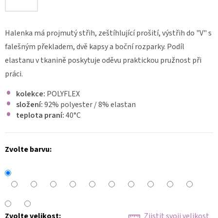
LÉKAŘSKÉ
PRACOVNÍ
ŠATY
Halenka má projmutý střih, zeštíhlující prošití, výstřih do "V" s
LENA
FLEX
falešným překladem, dvě kapsy a boční rozparky. Podíl
2236
elastanu v tkanině poskytuje oděvu praktickou pružnost při
1
práci.
340
Kč
kolekce:
POLYFLEX
složení:
92% polyester / 8% elastan
teplota praní:
40
°C
Zvolte barvu:
Zvolte velikost:
Zjistit svoji velikost