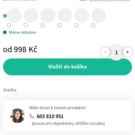
Máme skladem
od
998 Kč
Měrná
cena:
Vložit do košíku
Značka:
Máte dotaz k tomuto produktu?
603 810 951
(pouze pro objednávky většího rozsahu)