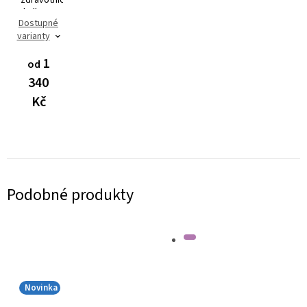
kalhoty
Dostupné
Dynamic
varianty
FLEX
3401
1
od
340
Kč
Podobné produkty
Novinka