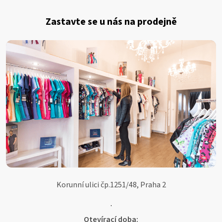
Z
á
Zastavte se u nás na prodejně
p
a
t
í
Korunní ulici čp.1251/48, Praha 2
.
Otevírací doba: