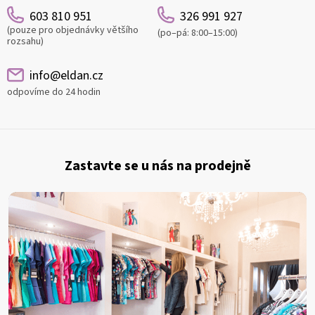
603 810 951
326 991 927
(pouze pro objednávky většího
(po–pá: 8:00–15:00)
rozsahu)
info@eldan.cz
odpovíme do 24 hodin
Z
á
Zastavte se u nás na prodejně
p
a
t
í