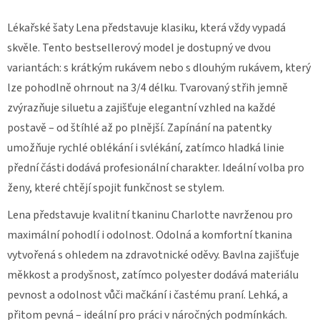
KALHOTY
Lékařské šaty Lena představuje klasiku, která vždy vypadá
STRETCHOVÉ
S
skvěle.
Tento bestsellerový model je dostupný ve dvou
ÚPLETEM
453
variantách: s krátkým rukávem nebo s dlouhým rukávem, který
1
lze pohodlně ohrnout na 3/4 délku. Tvarovaný střih jemně
280
zvýrazňuje siluetu a zajišťuje elegantní vzhled na každé
Kč
postavě – od štíhlé až po plnější. Zapínání na patentky
umožňuje rychlé oblékání i svlékání, zatímco hladká linie
přední části dodává profesionální charakter. Ideální volba pro
ženy, které chtějí spojit funkčnost se stylem.
Lena představuje kvalitní tkaninu Charlotte navrženou pro
maximální pohodlí i odolnost.
Odolná a komfortní tkanina
vytvořená s ohledem na zdravotnické oděvy. Bavlna zajišťuje
měkkost a prodyšnost, zatímco polyester dodává materiálu
pevnost a odolnost vůči mačkání i častému praní. Lehká, a
přitom pevná – ideální pro práci v náročných podmínkách.