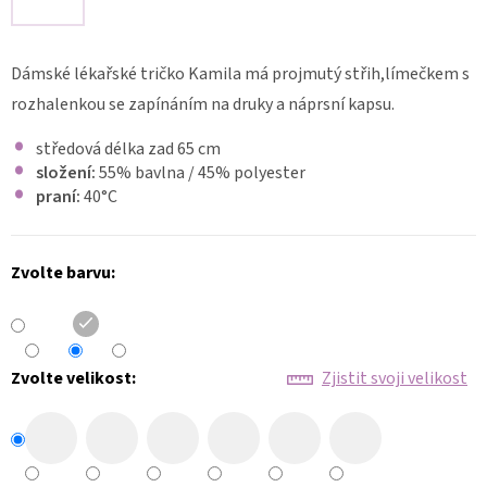
DÁMSKÉ
ZDRAVOTNICKÉ
KALHOTY
Dámské lékařské tričko Kamila má projmutý střih,límečkem s
DYNAMIC
FLEX
rozhalenkou se zapínáním na druky a náprsní kapsu.
3401
středová délka zad 65 cm
1
340
složení:
55% bavlna / 45% polyester
Kč
praní:
40°C
Zvolte barvu:
Zvolte velikost:
Zjistit svoji velikost