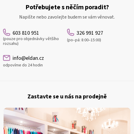
Potřebujete s něčím poradit?
Napište nebo zavolejte budem se vám věnovat.
603 810 951
326 991 927
(pouze pro objednávky většího
(po–pá: 8:00–15:00)
rozsahu)
info@eldan.cz
odpovíme do 24 hodin
Z
á
Zastavte se u nás na prodejně
p
a
t
í