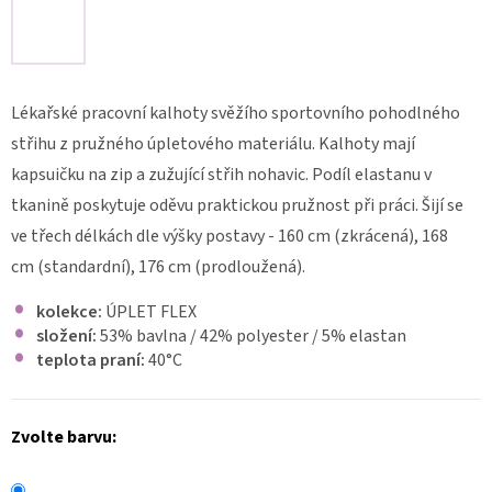
ZDRAVOTNICKÁ
HALENKA
MIA
FLEX
3102
Lékařské pracovní kalhoty svěžího sportovního pohodlného
998
střihu z pružného úpletového materiálu. Kalhoty mají
Kč
kapsuičku na zip a zužující střih nohavic. Podíl elastanu v
tkanině poskytuje oděvu praktickou pružnost při práci. Šijí se
ve třech délkách dle výšky postavy - 160 cm (zkrácená), 168
cm (standardní), 176 cm (prodloužená).
kolekce:
ÚPLET FLEX
složení:
53% bavlna / 42% polyester / 5% elastan
teplota praní:
40
°C
Zvolte barvu: