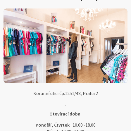
p
a
t
í
Korunní ulici čp.1251/48, Praha 2
.
Otevírací doba:
Pondělí, Čtvrtek :
10.00 -18.00