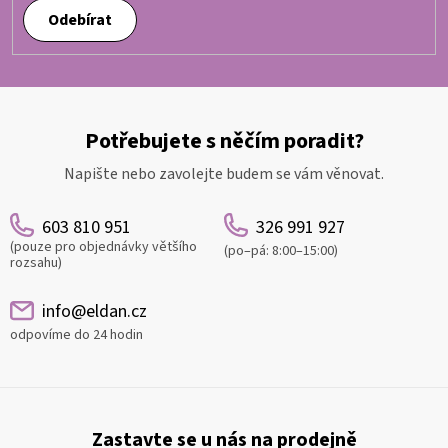
Odebírat
Potřebujete s něčím poradit?
Napište nebo zavolejte budem se vám věnovat.
603 810 951
326 991 927
(pouze pro objednávky většího
(po–pá: 8:00–15:00)
rozsahu)
info@eldan.cz
odpovíme do 24 hodin
Z
á
Zastavte se u nás na prodejně